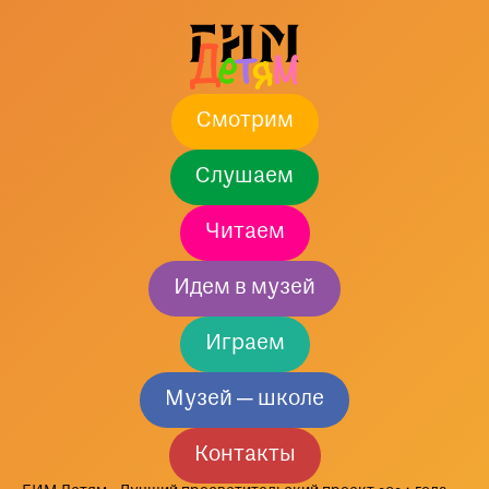
Смотрим
Слушаем
Читаем
Идем в музей
Играем
Музей — школе
Контакты