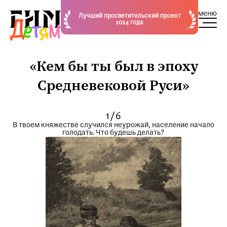
меню
Лучший просветительский проект
2024 года
«Кем бы ты был в эпоху
Средневековой Руси»
1/6
В твоем княжестве случился неурожай, население начало
голодать. Что будешь делать?