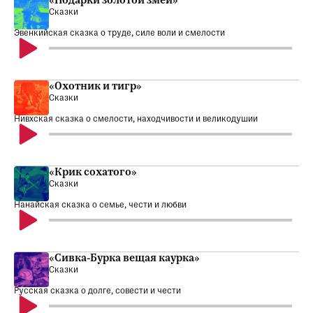
«Подарки золотой змеи»
Сказки
Эвенкийская сказка о труде, силе воли и смелости
«Охотник и тигр»
Сказки
Нивхская сказка о смелости, находчивости и великодушии
«Крик сохатого»
Сказки
Нанайская сказка о семье, чести и любви
«Сивка-Бурка вещая каурка»
Сказки
Русская сказка о долге, совести и чести