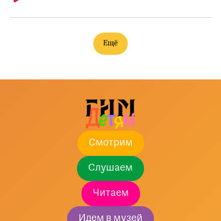
Ещё
Смотрим
Слушаем
Читаем
Идем в музей