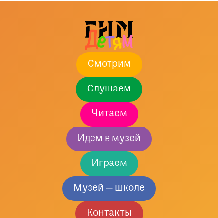
Смотрим
Слушаем
Читаем
Идем в музей
Играем
Музей — школе
Контакты