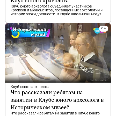
Клуб юного археолога
Клуб юного археолога объединяет участников
кружков и абонементов, посвященных археологии и
истории эпохи древности. В клубе школьники могут
получить углубленные знания о далеком прошлом,
познакомиться с археологической коллекцией музея
под руководством специалистов и, возможно, даже
определиться с будущей профессией, а также
исполнить мечту и отправиться в свою первую
археологическую экспедицию. Участниками клуба
являются и те, кто только планирует в будущем
пополнить ряды кружковцев. С января 2022 года
каждое последнее воскресенье месяца в
Историческом музее в рамках мероприятий Клуба
юного археолога проходит акция «День юного
археолога». Ведущие мероприятий — экскурсоводы и
методисты Исторического музея,
специализирующиеся на изучении эпох древности и
Средневековья, участвовавшие в полевых
исследованиях, а также научные сотрудники,
готовые поделиться знаниями и опытом.
Клуб юного археолога
Что рассказали ребятам на
занятии в Клубе юного археолога в
Историческом музее?
Что рассказали ребятам на занятии в Клубе юного