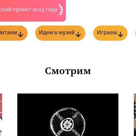
кий проект 2024 года
Читаем
Идем в музей
Играем
ог
Дзен
Абонементы
Пятнашки
Запо
ория
ижная полка
Выставки
Кружки
Правда или лож
Музейные занятия
Ходилка с викт
Программы
Викторины
Игр
Экскурсии
Сделай выставк
Смотрим