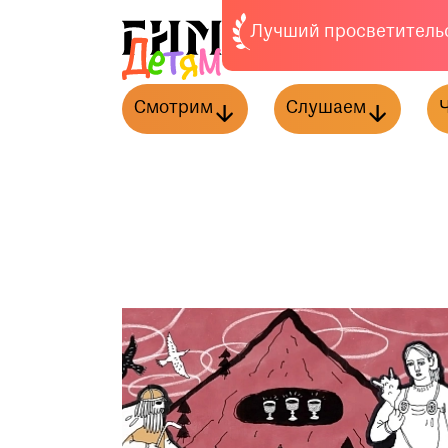
Лучший просветительс
Смотрим
Слушаем
Видеоэкскурсии
Легенды о кладах
Бл
История одного экспоната
Обыкновенная ист
Кн
Мама рекомендует
Сказки
Мастер-классы
Мультфильмы