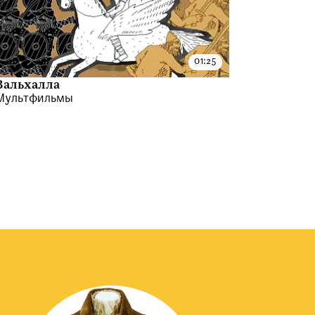
Вальхалла
Мультфильмы