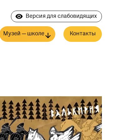
Версия для слабовидящих
Музей — школе
Контакты
миналка
Видеоэкскурсии
ь
История одного экспоната
ориной
Клуб юного археолога
Тесты
Пазл
аем дома
Уроки по истории
у о полковых музеях