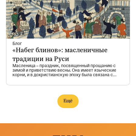
глади.
Блог
«Набег блинов»: масленичные
традиции на Руси
Масленица – праздник, посвященный прощанию с
зимой и приветствию весны. Она имеет языческие
корни, и в дохристианскую эпоху была связана с
днем весеннего равноденствия (20 марта). После
принятия христианства даты празднеств стали
плавающими в зависимости от начала Великого
поста и переходящей даты Пасхи.
Ещё