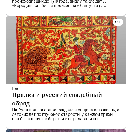
происходивших до 1918 года, видим такие даты:
«Бородинская битва произошла 26 августа (7
сентября) 1812 года». Почему две даты? Которая из
них верна? В чем разница? Зачем эти скобки? Не
одна сотня, а то и тысяча людей ежегодно ломает
голову над этими вопросами. А на самом деле, все
просто. Избавим вас, дорогие читатели, от
множества чисел и расчетов, и объясним все «на
пальцах».
Блог
Прялка и русский свадебный
обряд
На Руси прялка сопровождала женщину всю жизнь, с
детских лет до глубокой старости. У каждой пряхи
она была своя, ее берегли и передавали по
наследству от матери к дочери, от бабушки к внучке.
Резные, инкрустированные, расписные, с