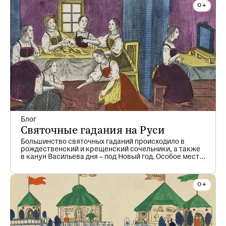
зеркальцами и без, – в каждом регионе была своя
форма прялки, свой декор.
Блог
Святочные гадания на Руси
Большинство святочных гаданий происходило в
рождественский и крещенский сочельники, а также
в канун Васильева дня – под Новый год. Особое место
занимали «страшные» гадания, приуроченные к
святочным «страшным» вечерам с 1 по 5 января,
когда заканчивался старый год и начинался новый.
Считалось, что в это время гадающие имели
возможность вступить в непосредственный контакт с
потусторонним миром. Девушка могла увидеть лицо
жениха, которым оборачивалась нечистая сила.
Особенно опасными были гадания, связанные с
высматриванием суженого в зеркале или водной