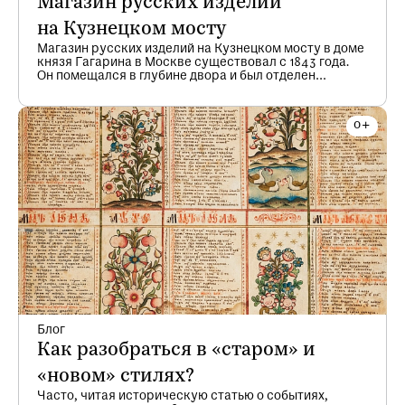
Магазин русских изделий
на Кузнецком мосту
Магазин русских изделий на Кузнецком мосту в доме
князя Гагарина в Москве существовал с 1843 года.
Он помещался в глубине двора и был отделен
от улицы металлической решёткой. Справа
на литографии видна церковь «Знамения».
Блог
Как разобраться в «старом» и
«новом» стилях?
Часто, читая историческую статью о событиях,