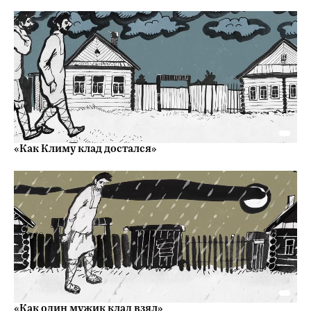
«Как Климу клад достался»
«Как один мужик клад взял»