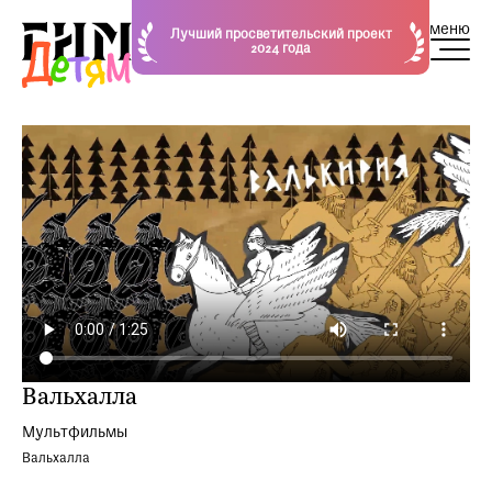
меню
Лучший просветительский проект
2024 года
Вальхалла
Мультфильмы
Вальхалла