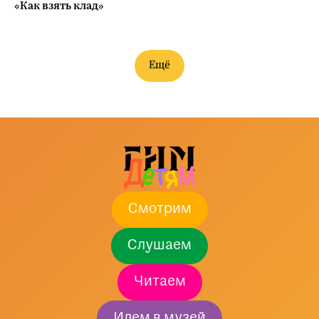
«Как взять клад»‎
Ещё
Смотрим
Слушаем
Читаем
Идем в музей